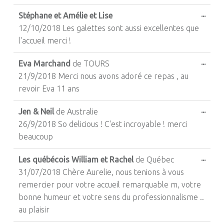
Ouvri
...
Stéphane et Amélie et Lise
12/10/2018 Les galettes sont aussi excellentes que
l'accueil merci !
Ouvri
...
Eva Marchand
de
TOURS
21/9/2018 Merci nous avons adoré ce repas , au
revoir Eva 11 ans
Ouvri
...
Jen & Neil
de
Australie
26/9/2018 So delicious ! C'est incroyable ! merci
beaucoup
Ouvri
...
Les québécois William et Rachel
de
Québec
31/07/2018 Chère Aurelie, nous tenions à vous
remercier pour votre accueil remarquable m, votre
bonne humeur et votre sens du professionnalisme ..
au plaisir