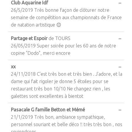
...
Club Aquarine Idf
26/5/2019 Très bonne façon de clôturer notre
semaine de compétition aux championnats de France
de natation artistique 😊
Ouvri
...
Partage et Espoir
de
TOURS
26/05/2019 Super soirée pour les 60 ans de notre
copine "Dodo", merci encore
Ouvri
...
xx
24/11/2018 C’est très bon et très bien . J'adore, et la
dame qui fait rigoler je donne 5 étoiles pour se
restaurant très bon 10/10 Ne changez rien , les
galettes sont excellentes à bientot
Ouvri
...
Pasacale G famille Betton et Mémé
21/1/2019 Très bon, ambiance sympathique,
personnel souriant et belle déco !! très très bon , nos
reviendrons