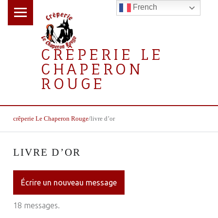
PRIMARY MENU
French
CRÊPERIE LE
CHAPERON
ROUGE
la crêperie gourmande
BREADCRUMBS NAVIGATION
crêperie Le Chaperon Rouge
/
livre d’or
LIVRE D’OR
18 messages.
Ouvri