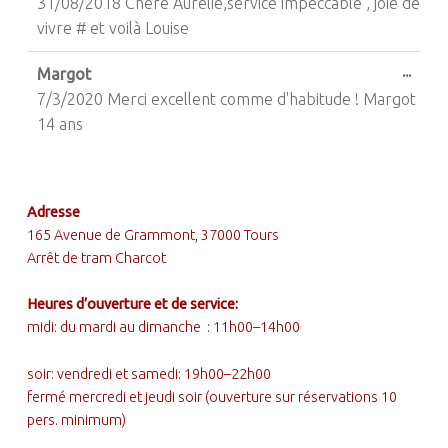
31/08/2018 Chère Aurélie,service impeccable , joie de
vivre # et voilà Louise
Ouvri
...
Margot
7/3/2020 Merci excellent comme d'habitude ! Margot
14 ans
FOOTER SIDEBAR
Adresse
165 Avenue de Grammont, 37000 Tours
Arrêt de tram Charcot
Heures d’ouverture et de service:
midi: du mardi au dimanche : 11h00–14h00
soir: vendredi et samedi: 19h00–22h00
fermé mercredi et jeudi soir (ouverture sur réservations 10
pers. minimum)