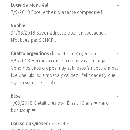
Ouvri
...
Lucie
de
Montréal
7/9/2018 Excellent en plaisante compagnie !
Ouvri
...
Sophie
31/08/2018 Super adresse pour un coeliaque !
N'oubliez pas SCHÄR !
Ouvri
...
Cuatro argentinos
de
Santa Fe Argentina
8/9/2018 Hermosa cena en un muy calido lugar.
Cenomos unos crepes muy sabrosos Y nuestra mosa
fue une lujo, su simpatia y calidez , felicidades y que
siguen siempre asi !👍
Ouvri
...
Elisa
1/09/2018 C'était très bon Élisa , 10 ans ❤merci
beaucoup ❤
Ouvri
...
Louise du Québec
de
Quebec