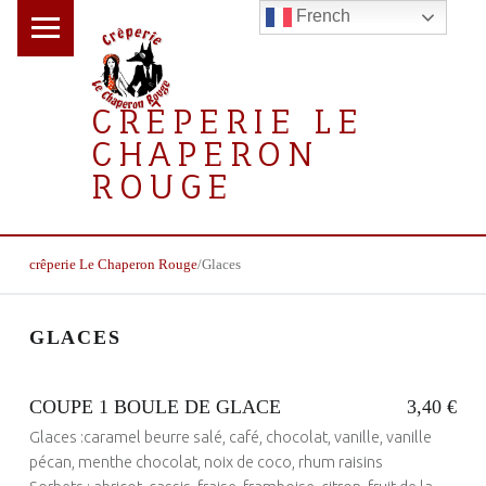
PRIMARY MENU
French
CRÊPERIE LE
S
CHAPERON
E
ROUGE
C
T
la crêperie gourmande
I
BREADCRUMBS NAVIGATION
crêperie Le Chaperon Rouge
/
Glaces
O
N
GLACES
D
U
M
COUPE 1 BOULE DE GLACE
3,40 €
E
Glaces :caramel beurre salé, café, chocolat, vanille, vanille
N
pécan, menthe chocolat, noix de coco, rhum raisins