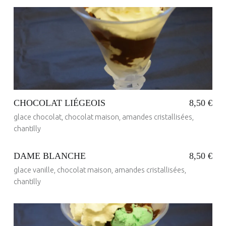
Posted on:
30 Mai 2017
Written by:
administrateur
CHOCOLAT LIÉGEOIS
8,50 €
glace chocolat, chocolat maison, amandes cristallisées,
chantilly
DAME BLANCHE
8,50 €
glace vanille, chocolat maison, amandes cristallisées,
Posted on:
30 Mai 2017
Written by:
chantilly
administrateur
Posted on: