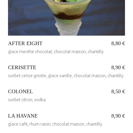
30 Mai 2017
Written by:
administrateur
AFTER EIGHT
8,80 €
glace menthe chocolat, chocolat maison, chantilly
CERISETTE
8,90 €
sorbet cerise griotte, glace vanille, chocolat maison, chantilly
Posted on:
30 Mai 2017
Written by:
administrateur
COLONEL
8,50 €
sorbet citron, vodka
Posted on:
30 Mai 2017
Written by:
administrateur
LA HAVANE
8,90 €
glace café, rhum raisin, chocolat maison, chantilly
Posted on:
30 Mai 2017
Written by:
administrateur