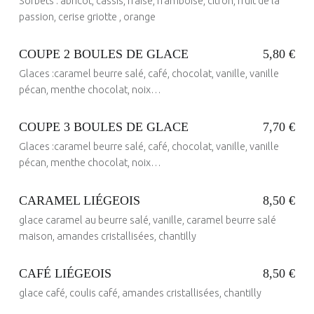
Sorbets : abricot, cassis, fraise, framboise, citron, fruit de la
U
passion, cerise griotte , orange
:
COUPE 2 BOULES DE GLACE
5,80 €
G
Glaces :caramel beurre salé, café, chocolat, vanille, vanille
Posted on:
6 Juin 2020
L
Written by:
ANDRE PICHOT
pécan, menthe chocolat, noix…
A
C
COUPE 3 BOULES DE GLACE
7,70 €
E
Glaces :caramel beurre salé, café, chocolat, vanille, vanille
Posted on:
6 Juin 2020
Written by:
S
ANDRE PICHOT
pécan, menthe chocolat, noix…
CARAMEL LIÉGEOIS
8,50 €
glace caramel au beurre salé, vanille, caramel beurre salé
Posted on:
6 Juin 2020
Written by:
ANDRE PICHOT
maison, amandes cristallisées, chantilly
CAFÉ LIÉGEOIS
8,50 €
glace café, coulis café, amandes cristallisées, chantilly
Posted on:
23 Mai 2017
Written by:
administrateur