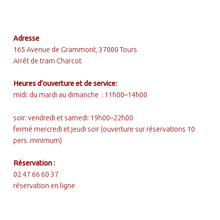
Posted on:
30 Mai 2017
Written by:
FOOTER SIDEBAR
administrateur
Adresse
165 Avenue de Grammont, 37000 Tours
Arrêt de tram Charcot
Heures d’ouverture et de service:
midi: du mardi au dimanche : 11h00–14h00
soir: vendredi et samedi: 19h00–22h00
fermé mercredi et jeudi soir (ouverture sur réservations 10
pers. minimum)
Réservation :
02 47 66 60 37
réservation en ligne