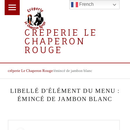
PRIMARY MENU
French
CRÊPERIE LE
CHAPERON
ROUGE
la crêperie gourmande
BREADCRUMBS NAVIGATION
crêperie Le Chaperon Rouge
/
émincé de jambon blanc
LIBELLÉ D'ÉLÉMENT DU MENU :
ÉMINCÉ DE JAMBON BLANC