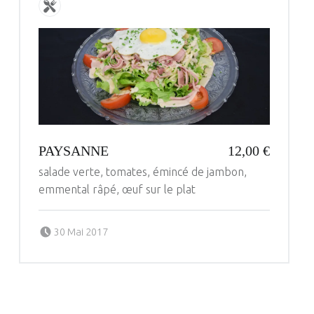
PAYSANNE
12,00 €
salade verte, tomates, émincé de jambon,
emmental râpé, œuf sur le plat
Posted on:
Written by:
30 Mai 2017
administrateur