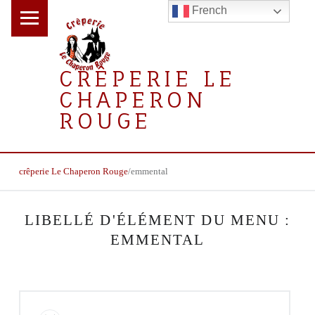
PRIMARY MENU
French
CRÊPERIE LE
CHAPERON
ROUGE
la crêperie gourmande
BREADCRUMBS NAVIGATION
crêperie Le Chaperon Rouge
/
emmental
LIBELLÉ D'ÉLÉMENT DU MENU :
EMMENTAL