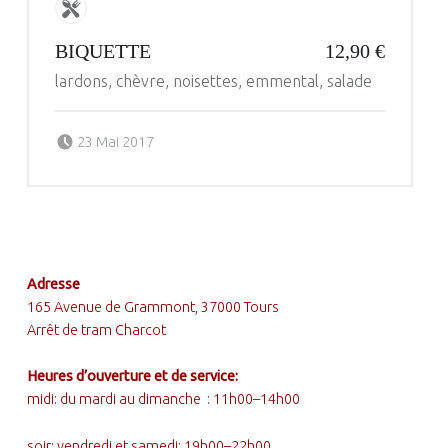
BIQUETTE
12,90 €
lardons, chèvre, noisettes, emmental, salade
Posted on:
Written by:
23 Mai 2017
administrateur
FOOTER SIDEBAR
Adresse
165 Avenue de Grammont, 37000 Tours
Arrêt de tram Charcot
Heures d’ouverture et de service:
midi: du mardi au dimanche : 11h00–14h00
soir: vendredi et samedi: 19h00–22h00