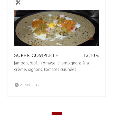
SUPER-COMPLÈTE
12,10 €
jambon, œuf, fromage, champignons à la
crème, oignons, tomates cuisinées
Posted on:
Written by:
23 Mai 2017
administrateur
POSTS NAVIGATION