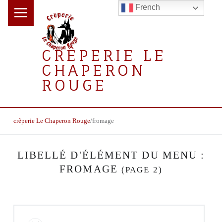
PRIMARY MENU
French
CRÊPERIE LE
CHAPERON
ROUGE
la crêperie gourmande
BREADCRUMBS NAVIGATION
crêperie Le Chaperon Rouge
/
fromage
LIBELLÉ D'ÉLÉMENT DU MENU :
FROMAGE
(PAGE 2)