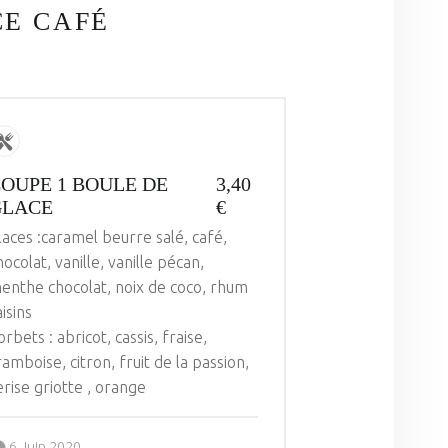
E CAFÉ
OUPE 1 BOULE DE
3,40
GLACE
€
laces :caramel beurre salé, café,
hocolat, vanille, vanille pécan,
enthe chocolat, noix de coco, rhum
aisins
orbets : abricot, cassis, fraise,
ramboise, citron, fruit de la passion,
erise griotte , orange
Posted on:
Written by:
ANDRE PICHOT
6 Juin 2020