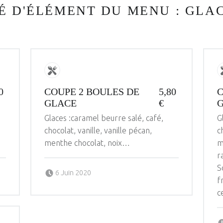
É D'ÉLÉMENT DU MENU :
GLAC
0
COUPE 2 BOULES DE
5,80
C
GLACE
€
Glaces :caramel beurre salé, café,
G
chocolat, vanille, vanille pécan,
c
menthe chocolat, noix…
m
r
Posted on:
Written by:
S
ANDRE PICHOT
6 Juin 2020
f
c