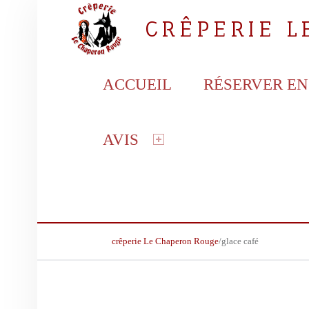
CRÊPERIE 
PRIMARY MENU
la crêperie gourmande
ACCUEIL
RÉSERVER EN
AVIS
BREADCRUMBS NAVIGATION
crêperie Le Chaperon Rouge
/
glace café