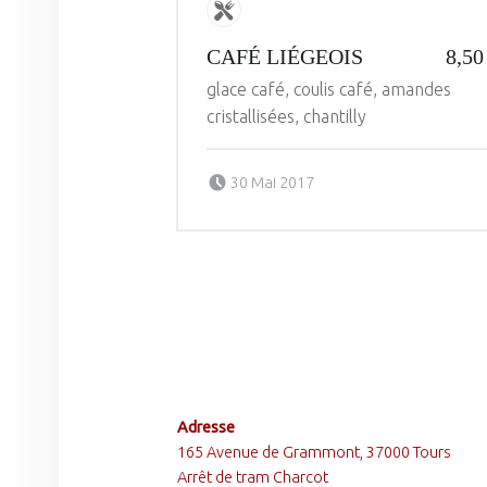
CAFÉ LIÉGEOIS
8,50
glace café, coulis café, amandes
cristallisées, chantilly
Posted on:
Written by:
30 Mai 2017
administrateur
FOOTER SIDEBAR
Adresse
165 Avenue de Grammont, 37000 Tours
Arrêt de tram Charcot