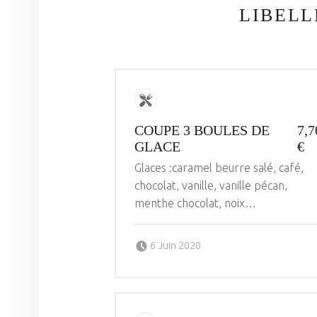
LIBELL
COUPE 3 BOULES DE
7,7
GLACE
€
Glaces :caramel beurre salé, café,
chocolat, vanille, vanille pécan,
menthe chocolat, noix…
Posted on:
Written by:
ANDRE PICHOT
6 Juin 2020