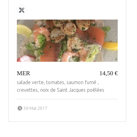
MER
14,50 €
salade verte, tomates, saumon fumé ,
crevettes, noix de Saint Jacques poêlées
Posted on:
Written by:
30 Mai 2017
administrateur