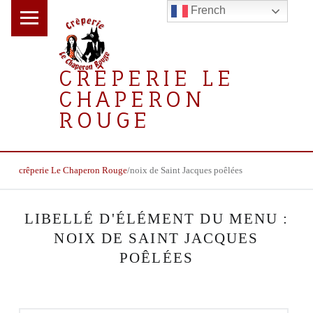
PRIMARY MENU
French
CRÊPERIE LE
CHAPERON
ROUGE
la crêperie gourmande
BREADCRUMBS NAVIGATION
crêperie Le Chaperon Rouge
/
noix de Saint Jacques poêlées
LIBELLÉ D'ÉLÉMENT DU MENU :
NOIX DE SAINT JACQUES
POÊLÉES