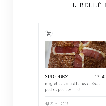
LIBELLÉ
SUD OUEST
13,50
magret de canard fumé, cabécou,
pêches poêlées, miel
Posted on:
Written by:
23 Mai 2017
administrateur