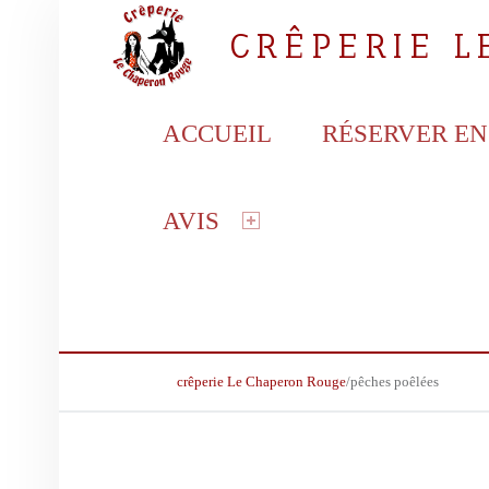
CRÊPERIE 
PRIMARY MENU
la crêperie gourmande
ACCUEIL
RÉSERVER EN
AVIS
BREADCRUMBS NAVIGATION
crêperie Le Chaperon Rouge
/
pêches poêlées