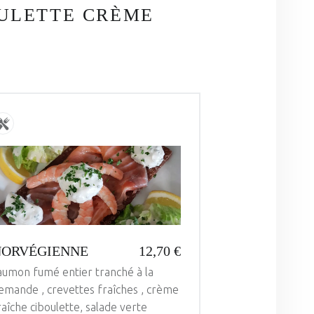
ULETTE CRÈME
NORVÉGIENNE
12,70 €
aumon fumé entier tranché à la
emande , crevettes fraîches , crème
raîche ciboulette, salade verte