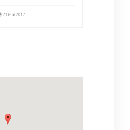
Posted on:
Written by:
23 Mai 2017
administrateur