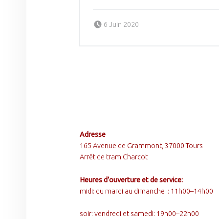
Posted on:
Written by:
ANDRE PICHOT
6 Juin 2020
FOOTER SIDEBAR
Adresse
165 Avenue de Grammont, 37000 Tours
Arrêt de tram Charcot
Heures d’ouverture et de service:
midi: du mardi au dimanche : 11h00–14h00
soir: vendredi et samedi: 19h00–22h00