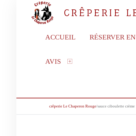
CRÊPERIE 
PRIMARY MENU
la crêperie gourmande
ACCUEIL
RÉSERVER EN
AVIS
BREADCRUMBS NAVIGATION
crêperie Le Chaperon Rouge
/
sauce ciboulette crème 