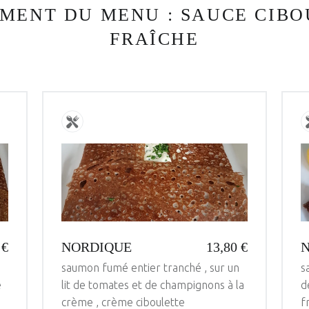
ÉMENT DU MENU :
SAUCE CIBO
FRAÎCHE
 €
NORDIQUE
13,80 €
saumon fumé entier tranché , sur un
s
e
lit de tomates et de champignons à la
d
crème , crème ciboulette
f