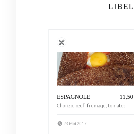
LIBE
ESPAGNOLE
11,50
Chorizo, œuf, fromage, tomates
Posted on:
Written by:
23 Mai 2017
administrateur