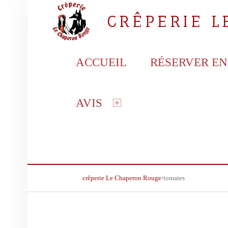
CRÊPERIE 
PRIMARY MENU
la crêperie gourmande
ACCUEIL
RÉSERVER EN
AVIS
BREADCRUMBS NAVIGATION
crêperie Le Chaperon Rouge
/
tomates