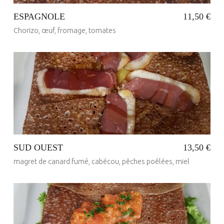
ESPAGNOLE
11,50 €
Chorizo, œuf, fromage, tomates
Posted on:
23 Mai 2017
Written by:
administrateur
SUD OUEST
13,50 €
magret de canard fumé, cabécou, pêches poêlées, miel
Posted on:
23 Mai 2017
Written by:
administrateur