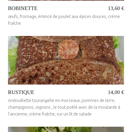
BOBINETTE
13,60 €
œufs, fromage, émincé de poulet aux épices douces, crème
fraîche
Posted on:
23 Mai 2017
Written by:
administrateur
RUSTIQUE
14,00 €
Andouillette tourangelle en morceaux, pommes de terre,
champignons, oignons , le tout poêlé avec de la moutarde à
l’ancienne, crème fraîche, sur un lit de salade