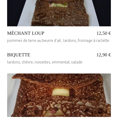
MÉCHANT LOUP
12,50 €
pommes de terre au beurre d’ail , lardons, fromage à raclette
BIQUETTE
12,90 €
lardons, chèvre, noisettes, emmental, salade
Posted on:
23 Mai 2017
Written by:
administrateur
Posted on:
23 Mai 2017
Written by:
administrateur