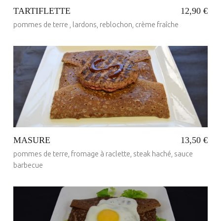
TARTIFLETTE
12,90 €
pommes de terre , lardons, reblochon, crème fraîche
Posted on:
23 Mai 2017
Written by:
administrateur
MASURE
13,50 €
pommes de terre, fromage à raclette, steak haché, sauce
barbecue
Posted on:
23 Mai 2017
Written by:
administrateur