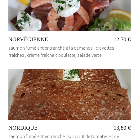
N
U
:
G
NORVÉGIENNE
12,70 €
A
saumon fumé entier tranché à la demande , crevettes
L
fraîches , crème fraîche ciboulette, salade verte
E
T
T
Posted on:
23 Mai 2017
Written by:
E
administrateur
S
S
P
É
NORDIQUE
13,80 €
C
saumon fumé entier tranché , sur un lit de tomates et de