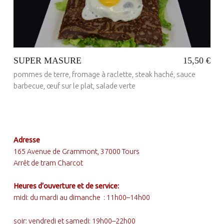
SUPER MASURE
15,50 €
pommes de terre, fromage à raclette, steak haché, sauce
barbecue, œuf sur le plat, salade verte
Posted on:
23 Mai 2017
Written by:
FOOTER SIDEBAR
administrateur
Adresse
165 Avenue de Grammont, 37000 Tours
Arrêt de tram Charcot
Heures d’ouverture et de service:
midi: du mardi au dimanche : 11h00–14h00
soir: vendredi et samedi: 19h00–22h00