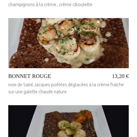
I
champignons à la crème , crème ciboulette
A
L
I
Posted on:
6 Juin 2020
Written by:
T
ANDRE PICHOT
É
S
BONNET ROUGE
13,20 €
noix de Saint Jacques poêlées déglacées à la crème fraîche
sur une galette chaude nature
Posted on:
6 Juin 2020
Written by:
ANDRE PICHOT