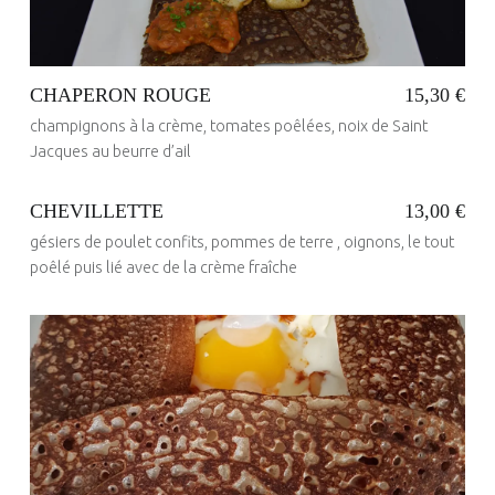
CHAPERON ROUGE
15,30 €
champignons à la crème, tomates poêlées, noix de Saint
Jacques au beurre d’ail
CHEVILLETTE
13,00 €
gésiers de poulet confits, pommes de terre , oignons, le tout
Posted on:
23 Mai 2017
Written by:
poêlé puis lié avec de la crème fraîche
administrateur
Posted on:
23 Mai 2017
Written by:
administrateur