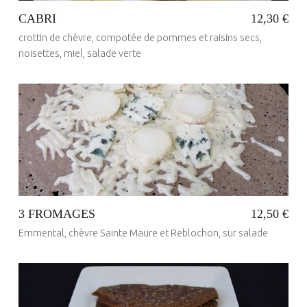
CABRI
12,30 €
crottin de chèvre, compotée de pommes et raisins secs,
noisettes, miel, salade verte
Posted on:
23 Mai 2017
Written by:
administrateur
3 FROMAGES
12,50 €
Emmental, chèvre Sainte Maure et Reblochon, sur salade
Posted on:
6 Juin 2020
Written by:
ANDRE PICHOT