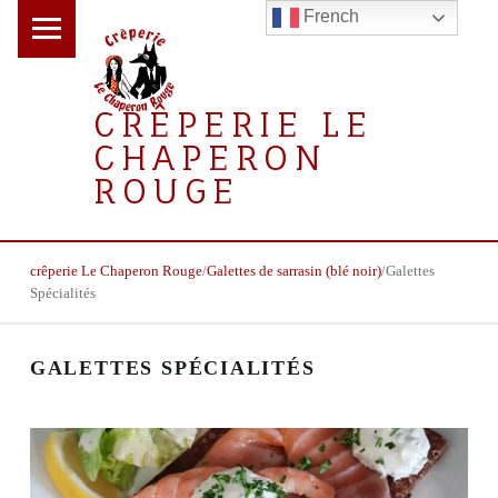
PRIMARY MENU
French
CRÊPERIE LE
CHAPERON
S
ROUGE
E
C
la crêperie gourmande
T
BREADCRUMBS NAVIGATION
crêperie Le Chaperon Rouge
/
Galettes de sarrasin (blé noir)
/
Galettes
I
Spécialités
O
N
GALETTES SPÉCIALITÉS
D
U
M
E