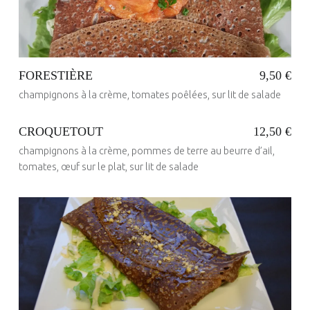
FORESTIÈRE
9,50 €
champignons à la crème, tomates poêlées, sur lit de salade
CROQUETOUT
12,50 €
champignons à la crème, pommes de terre au beurre d’ail,
Posted on:
23 Mai 2017
Written by:
tomates, œuf sur le plat, sur lit de salade
administrateur
Posted on:
23 Mai 2017
Written by:
administrateur