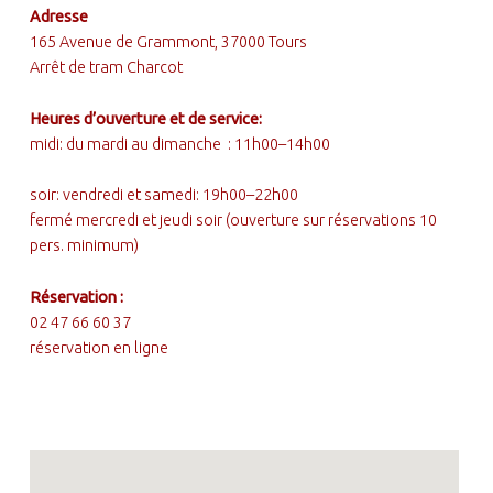
Written by:
FOOTER SIDEBAR
ANDRE PICHOT
Adresse
165 Avenue de Grammont, 37000 Tours
Arrêt de tram Charcot
Heures d’ouverture et de service:
midi: du mardi au dimanche : 11h00–14h00
soir: vendredi et samedi: 19h00–22h00
fermé mercredi et jeudi soir (ouverture sur réservations 10
pers. minimum)
Réservation :
02 47 66 60 37
réservation en ligne