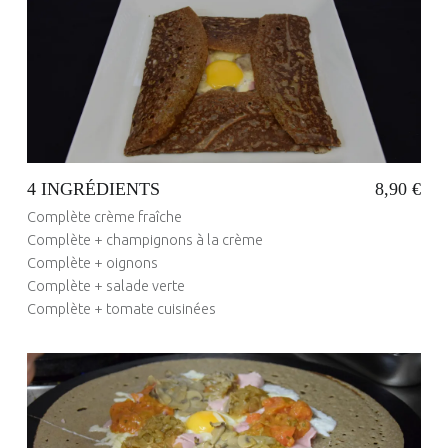
S
I
Posted on:
24 Mai 2017
Written by:
Q
administrateur
U
E
S
4 INGRÉDIENTS
8,90 €
Complète crème fraîche
Complète + champignons à la crème
Complète + oignons
Complète + salade verte
Complète + tomate cuisinées
Posted on:
24 Mai 2017
Written by:
administrateur