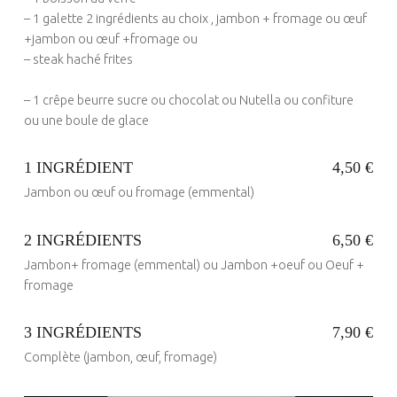
N
– 1 galette 2 ingrédients au choix , jambon + fromage ou œuf
U
+jambon ou œuf +fromage ou
– steak haché frites
:
G
– 1 crêpe beurre sucre ou chocolat ou Nutella ou confiture
ou une boule de glace
A
L
1 INGRÉDIENT
4,50 €
E
Jambon ou œuf ou fromage (emmental)
Posted on:
T
8 Juin 2020
Written by:
ANDRE PICHOT
T
2 INGRÉDIENTS
6,50 €
E
Jambon+ fromage (emmental) ou Jambon +oeuf ou Oeuf +
Posted on:
S
24 Mai 2017
Written by:
fromage
administrateur
C
L
3 INGRÉDIENTS
7,90 €
A
Complète (jambon, œuf, fromage)
Posted on:
24 Mai 2017
Written by:
S
administrateur