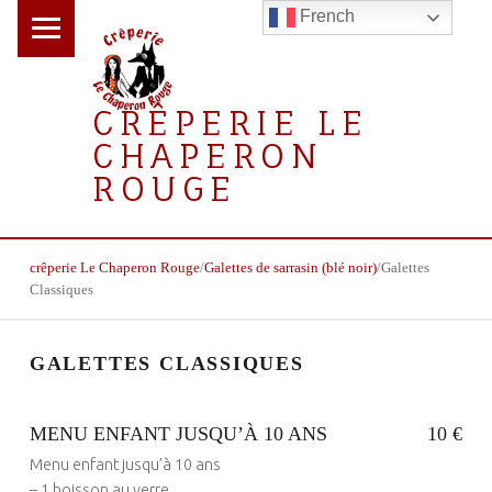
PRIMARY MENU
French
CRÊPERIE LE
CHAPERON
S
ROUGE
E
C
la crêperie gourmande
T
BREADCRUMBS NAVIGATION
crêperie Le Chaperon Rouge
/
Galettes de sarrasin (blé noir)
/
Galettes
I
Classiques
O
N
GALETTES CLASSIQUES
D
U
M
MENU ENFANT JUSQU’À 10 ANS
10 €
E
Menu enfant jusqu’à 10 ans
– 1 boisson au verre