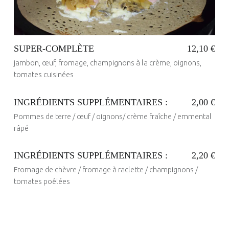
SUPER-COMPLÈTE
12,10 €
jambon, œuf, fromage, champignons à la crème, oignons,
tomates cuisinées
INGRÉDIENTS SUPPLÉMENTAIRES :
2,00 €
Pommes de terre / œuf / oignons/ crème fraîche / emmental
Posted on:
23 Mai 2017
Written by:
râpé
administrateur
INGRÉDIENTS SUPPLÉMENTAIRES :
2,20 €
Fromage de chèvre / fromage à raclette / champignons /
Posted on:
12 Juin 2020
Written by:
ANDRE PICHOT
tomates poêlées
Posted on:
12 Juin 2020