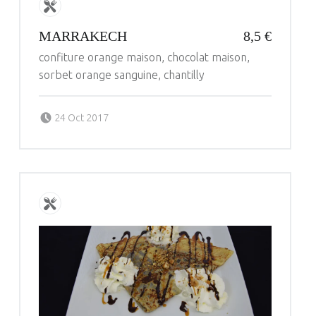
MARRAKECH
8,5 €
confiture orange maison, chocolat maison,
sorbet orange sanguine, chantilly
Posted on:
Written by:
24 Oct 2017
administrateur