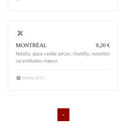
MONTRÉAL
9,20 €
Nutella, glace vanille pécan, chantilly, noisettes
caramélisées maison
Posted on:
Written by:
30 Mai 2017
administrateur
POSTS NAVIGATION
»