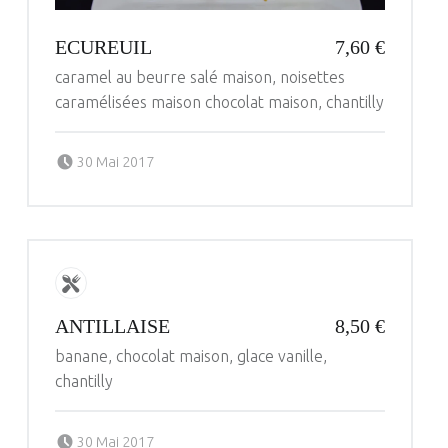
ECUREUIL
7,60 €
caramel au beurre salé maison, noisettes
caramélisées maison chocolat maison, chantilly
Posted on:
Written by:
30 Mai 2017
administrateur
ANTILLAISE
8,50 €
banane, chocolat maison, glace vanille,
chantilly
Posted on:
Written by:
30 Mai 2017
administrateur