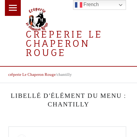
PRIMARY MENU
French
CRÊPERIE LE
CHAPERON
ROUGE
la crêperie gourmande
BREADCRUMBS NAVIGATION
crêperie Le Chaperon Rouge
/
chantilly
LIBELLÉ D'ÉLÉMENT DU MENU :
CHANTILLY