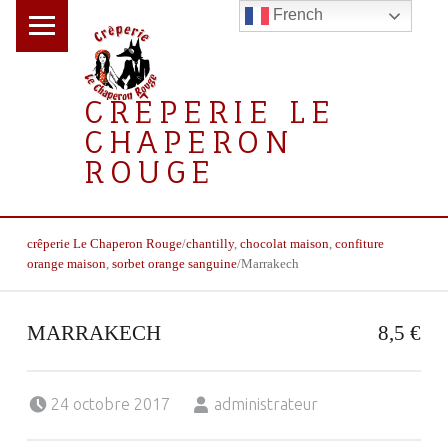
PRIMARY MENU
French
CRÊPERIE LE
CHAPERON
ROUGE
la crêperie gourmande
BREADCRUMBS NAVIGATION
crêperie Le Chaperon Rouge
/
chantilly
,
chocolat maison
,
confiture
orange maison
,
sorbet orange sanguine
/
Marrakech
MARRAKECH
8,5 €
Posted on:
Written by:
24 octobre 2017
administrateur