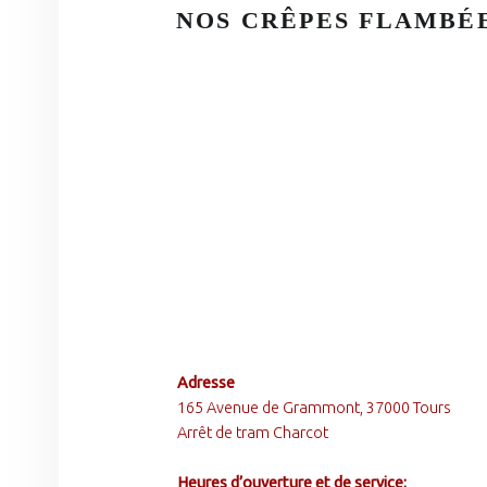
NOS CRÊPES FLAMBÉ
S
E
C
T
I
O
N
D
U
M
FOOTER SIDEBAR
Adresse
E
165 Avenue de Grammont, 37000 Tours
Arrêt de tram Charcot
N
U
Heures d’ouverture et de service: