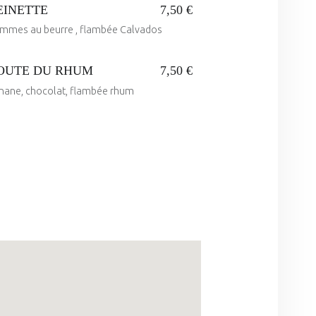
EINETTE
7,50 €
mmes au beurre , flambée Calvados
OUTE DU RHUM
7,50 €
on:
nane, chocolat, flambée rhum
by:
on:
by: