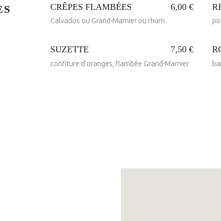
CRÊPES FLAMBÉES
6,00 €
R
ES
Calvados ou Grand-Marnier ou rhum
po
SUZETTE
7,50 €
R
Posted on:
Posted 
confiture d’oranges, flambée Grand-Marnier
ba
30 Mai 2017
30 Mai 2017
Written by:
Written 
administrateur
administrateur
Posted on:
Posted 
30 Mai 2017
30 Mai 2017
Written by:
Written 
administrateur
administrateur