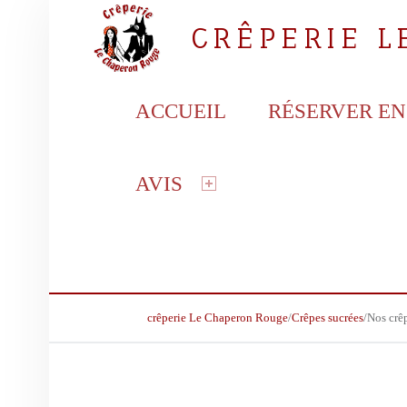
CRÊPERIE 
PRIMARY MENU
la crêperie gourmande
ACCUEIL
RÉSERVER EN
AVIS
BREADCRUMBS NAVIGATION
crêperie Le Chaperon Rouge
/
Crêpes sucrées
/
Nos crê